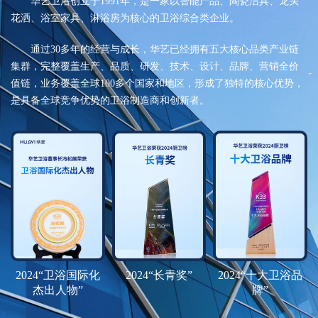
华艺卫浴创立于1991年，是一家以智能产品、陶瓷洁具、龙头
荣誉体系
花洒、浴室家具、淋浴房为核心的卫浴综合类企业。
联系我们
通过30多年的经营与成长，华艺已经拥有五大核心品类产业链
集群，完整覆盖生产、品质、研发、技术、设计、品牌、营销全价
值链，业务覆盖全球100多个国家和地区，形成了独特的核心优势，
tmall
是具备全球竞争优势的卫浴制造商和创新者。
2024“卫浴国际化
2024“长青奖”
2024“十大卫浴品
杰出人物”
牌”