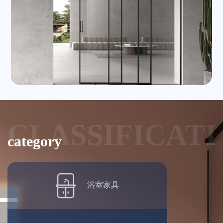
CLASSIFICAT
category
浴室家具