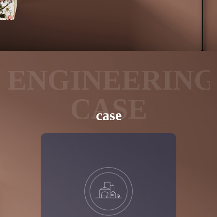
ENGINEERING
CASE
case