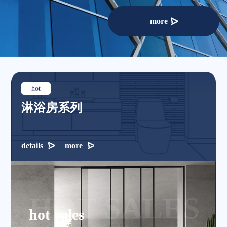
more
hot
淋浴房系列
details
more
HOT SALES
hot sales