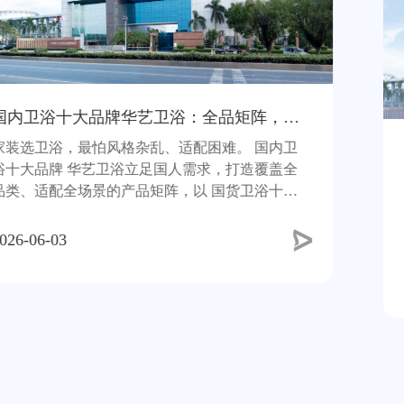
国内卫浴十大品牌华艺卫浴：全品矩阵，一站式配齐理想卫浴
。 国内卫
打造覆盖全
健康环保已成居家消费核心共识， 国
货卫浴十大
品牌 华艺卫浴紧跟趋势，以绿色科技
品牌 的品质
耕健康卫浴领域，将环保理念融入产
期，以 国货卫浴十大品牌 的责任担当
卫浴十大品牌 的严苛标准，
2026-06-03